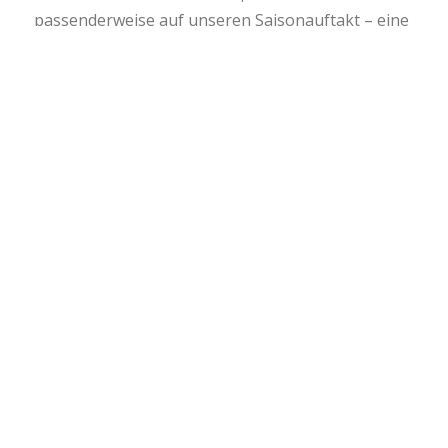
passenderweise auf unseren Saisonauftakt – eine
einmalige Konstellation, auf die wir mit dem neuen
Jubiläumsbier…
0 Kommentare
/
6. Mai 2019