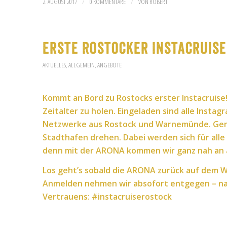
/
/
2. AUGUST 2017
0 KOMMENTARE
VON
ROBERT
Erste Rostocker Instacruise
AKTUELLES
,
ALLGEMEIN
,
ANGEBOTE
Kommt an Bord zu Rostocks erster Instacruise! 
Zeitalter zu holen. Eingeladen sind alle Insta
Netzwerke aus Rostock und Warnemünde. Geme
Stadthafen drehen.
Dabei werden sich für all
denn m
it der ARONA kommen wir ganz nah an al
Los geht’s sobald die ARONA zurück auf dem Was
Anmelden nehmen wir absofort entgegen – na
Vertrauens: #instacruiserostock