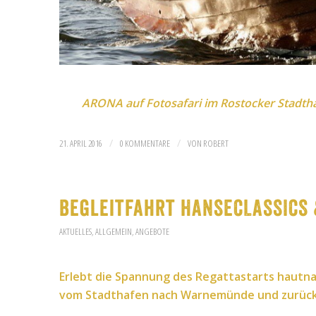
ARONA auf Fotosafari im Rostocker Stadtha
/
/
21. APRIL 2016
0 KOMMENTARE
VON
ROBERT
Begleitfahrt HANSECLASSICS
AKTUELLES
,
ALLGEMEIN
,
ANGEBOTE
Erlebt die Spannung des Regattastarts hautna
vom Stadthafen nach Warnemünde und zurück 