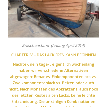
Zwischenstand (Anfang April 2014)
CHAPTER IV – DAS LACKIEREN KANN BEGINNEN
Nächte-, nein tage- , eigentlich wochenlang
haben wir verschiedene Alternativen
abgewogen: Benar vs. Einkomponentenlack vs.
Zweikomponentenlack vs. Beizen oder auch
nicht. Nach Monaten des Abkratzens, auch noch
des letzten Restes alten Lacks, keine leichte
Entscheidung. Die unzähligen Kombinationen