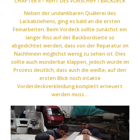
CHAPTER II – REFIT DES VORSCHIFF / BACKDECK
Neben der undankbaren Quälerei des
Lackabziehens, ging es bald an die ersten
Feinarbeiten. Beim Vordeck sollte zunächst ein
langer Riss auf der Backbordseite so
abgedichtet werden, dass von der Reparatur im
Nachhinein möglichst wenig zu sehen ist. Dies
sollte auch wunderbar klappen, jedoch wurde im
Prozess deutlich, dass auch die weiße, auf den
ersten Blick noch intakte
Vorderdeckverkleidung komplett erneuert
werden muss…