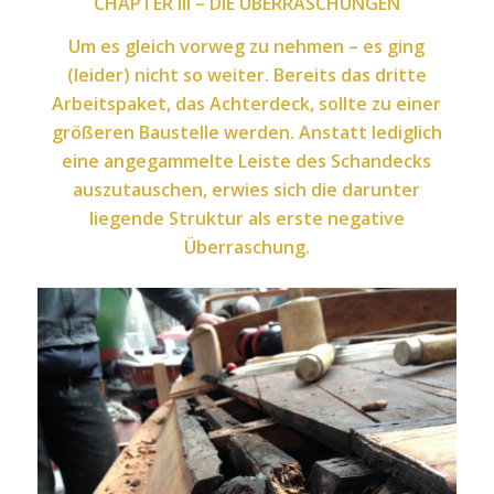
CHAPTER III – DIE ÜBERRASCHUNGEN
Um es gleich vorweg zu nehmen – es ging
(leider) nicht so weiter. Bereits das dritte
Arbeitspaket, das Achterdeck, sollte zu einer
größeren Baustelle werden. Anstatt lediglich
eine angegammelte Leiste des Schandecks
auszutauschen, erwies sich die darunter
liegende Struktur als erste negative
Überraschung.