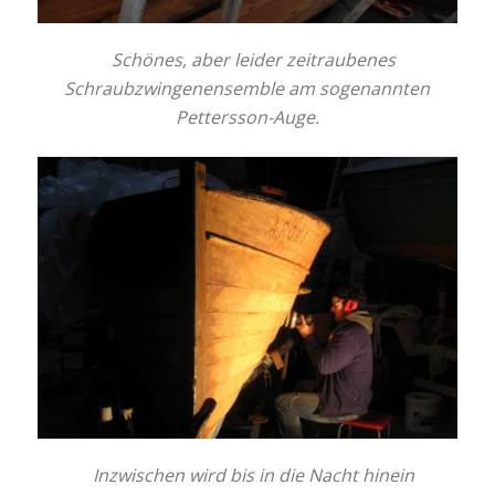
Schönes, aber leider zeitraubenes
Schraubzwingenensemble am sogenannten
Pettersson-Auge.
Inzwischen
wird bis in die Nacht hinein