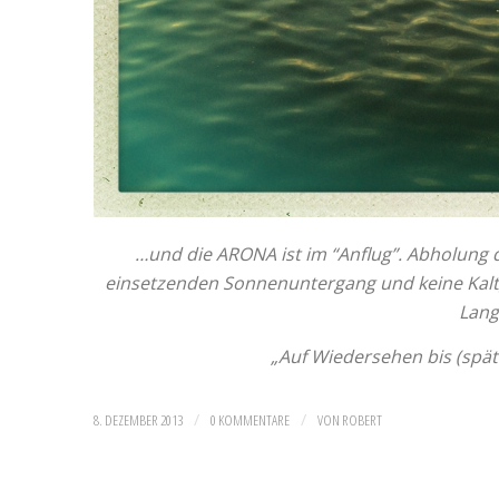
…und die ARONA ist im “Anflug”. Abholung d
einsetzenden Sonnenuntergang und keine Kaltg
Lang
„Auf Wiedersehen bis (spät
/
/
8. DEZEMBER 2013
0 KOMMENTARE
VON
ROBERT