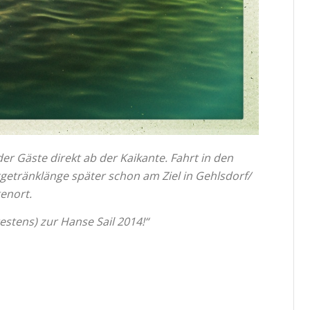
er Gäste direkt ab der Kaikante. Fahrt in den
etränklänge später schon am Ziel in Gehlsdorf/
enort.
estens) zur Hanse Sail 2014!“