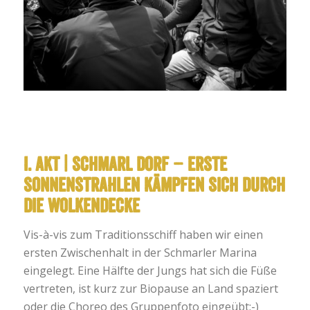
I. AKT | Schmarl Dorf – erste
Sonnenstrahlen kämpfen sich durch
die Wolkendecke
Vis-à-vis zum Traditionsschiff haben wir einen
ersten Zwischenhalt in der Schmarler Marina
eingelegt. Eine Hälfte der Jungs hat sich die Füße
vertreten, ist kurz zur Biopause an Land spaziert
oder die Choreo des Gruppenfoto eingeübt:-)